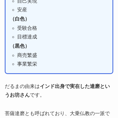
自己実現
安産
（白色）
受験合格
目標達成
（黒色）
商売繁盛
事業繁栄
だるまの由来は
インド出身で実在した達磨とい
うお坊さん
です。
菩薩達磨とも呼ばれており、大乗仏教の一派で