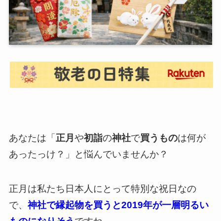
あなたは「
正月
や
初詣
の
神社
で
買うもの
は何が
あったっけ？」と悩んでいませんか？
正月は私たち日本人にとって特別な祝日なの
で、
神社で縁起物を買うと2019年が一層明るい