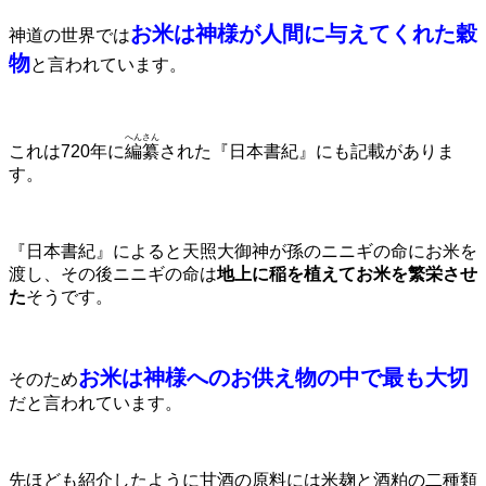
お米は神様が人間に与えてくれた穀
神道の世界
では
物
と言われています。
へんさん
これは720年に
編纂
された『日本書紀』にも記載がありま
す。
『日本書紀』によると天照大御神が孫のニニギの命にお米を
渡し、その後ニニギの命は
地上に稲を植えてお米を繁栄させ
た
そうです。
お米は神様へのお供え物の中で最も大切
そのため
だと言われています。
先ほども紹介したように甘酒の原料には米麹と酒粕の二種類