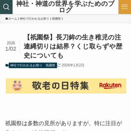
神社・神道の世界を学ぶためのブ
ログ
ホーム
神社で行われるお祭り
祇園祭
【祇園祭】長刀鉾の生き稚児の注
2026
連縄切りは結界？くじ取らずや歴
1/02
史についても
2026年1月2日
神社で行われるお祭り
祇園祭
祇園祭は多数の見所がありますが、特に注目が