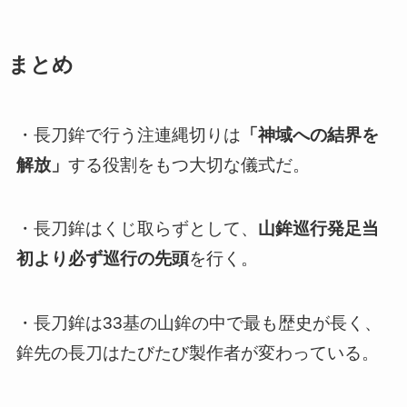
まとめ
・長刀鉾で行う注連縄切りは
「神域への結界を
解放」
する役割をもつ大切な儀式だ。
・長刀鉾はくじ取らずとして、
山鉾巡行発足当
初より必ず巡行の先頭
を行く。
・長刀鉾は33基の山鉾の中で最も歴史が長く、
鉾先の長刀はたびたび製作者が変わっている。