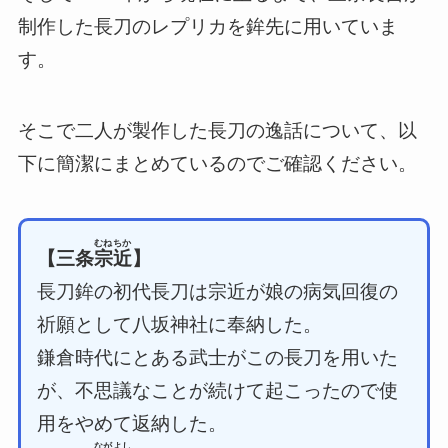
制作した長刀のレプリカを鉾先に用いていま
す。
そこで二人が製作した長刀の逸話について、以
下に簡潔にまとめているのでご確認ください。
むねちか
【三条
宗近
】
長刀鉾の初代長刀は宗近が娘の病気回復の
祈願として八坂神社に奉納した。
鎌倉時代にとある武士がこの長刀を用いた
が、不思議なことが続けて起こったので使
用をやめて返納した。
ながよし