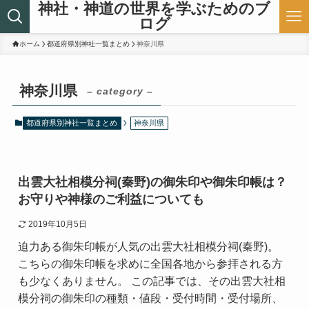
神社・神道の世界を学ぶためのブ
ログ
ホーム
都道府県別神社一覧まとめ
神奈川県
神奈川県
– category –
都道府県別神社一覧まとめ
神奈川県
出雲大社相模分祠(秦野)の御朱印や御朱印帳は？
お守りや神様のご利益についても
2019年10月5日
迫力ある御朱印帳が人気の出雲大社相模分祠(秦野)。
こちらの御朱印帳を求めに全国各地から参拝される方
も少なくありません。 この記事では、その出雲大社相
模分祠の御朱印の種類・値段・受付時間・受付場所、