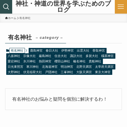
神社・神道の世界を学ぶためのブ
ログ
ホーム
有名神社
有名神社
– category –
有名神社
鹿島神宮
春日大社
伊勢神宮
出雲大社
香取神宮
八坂神社
宗像大社
厳島神社
住吉大社
諏訪大社
多賀大社
橿原神宮
愛宕神社
氷川神社
熱田神宮
櫻田山神社
榛名神社
貴船神社
日光東照宮
寒川神社
北海道神宮
明治神宮
北野天満宮
太宰府天満宮
大野神社
伏見稲荷大社
戸隠神社
三峯神社
大阪天満宮
東京大神宮
有名神社のお悩みと疑問を個別に解決するわ！