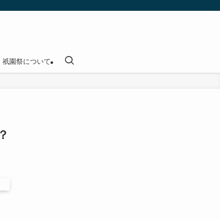
祇園祭について
？