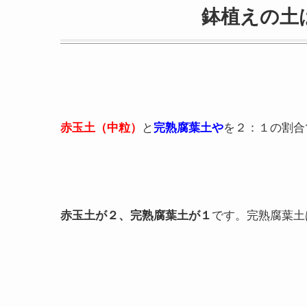
鉢植えの土
赤玉土（中粒）
と
完熟腐葉土や
を２：１の割合
赤玉土が２、完熟腐葉土が１
です。完熟腐葉土