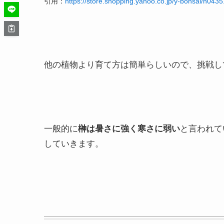
引用：
https://store.shopping.yahoo.co.jp/y-bonsai/n0435
他の植物より育て方は簡単らしいので、挑戦し
一般的に
榊は暑さに強く寒さに弱い
と言われて
していきます。