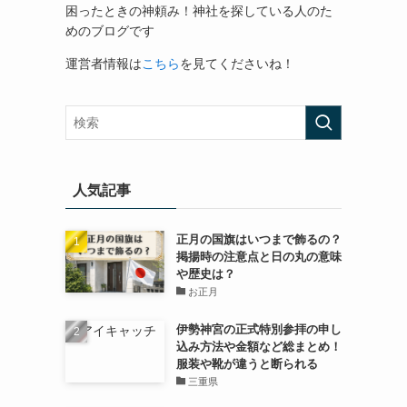
困ったときの神頼み！神社を探している人のた
めのブログです
運営者情報は
こちら
を見てくださいね！
人気記事
正月の国旗はいつまで飾るの？
掲揚時の注意点と日の丸の意味
や歴史は？
お正月
伊勢神宮の正式特別参拝の申し
込み方法や金額など総まとめ！
服装や靴が違うと断られる
三重県