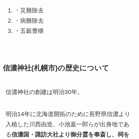
・災難除去
・病難除去
・五穀豊穣
信濃神社(札幌市)の歴史について
信濃神社の創建は明治30年。
明治14年に北海道開拓のために長野県信濃より
入植した川西由造、小池嘉一郎らが出身地であ
る
信濃国・諏訪大社より御分霊を奉斎し、祠を