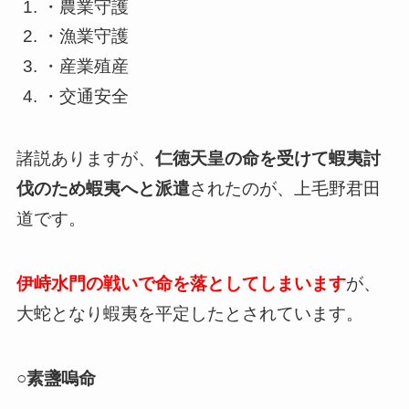
・農業守護
・漁業守護
・産業殖産
・交通安全
諸説ありますが、
仁徳天皇の命を受けて蝦夷討
伐のため蝦夷へと派遣
されたのが、上毛野君田
道です。
伊峙水門の戦いで命を落としてしまいます
が、
大蛇となり蝦夷を平定したとされています。
○素盞嗚命