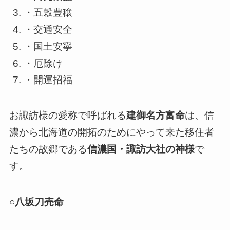
・五穀豊穣
・交通安全
・国土安寧
・厄除け
・開運招福
お諏訪様の愛称で呼ばれる
建御名方富命
は、信
濃から北海道の開拓のためにやって来た移住者
たちの故郷である
信濃国・諏訪大社の神様
で
す。
○八坂刀売命