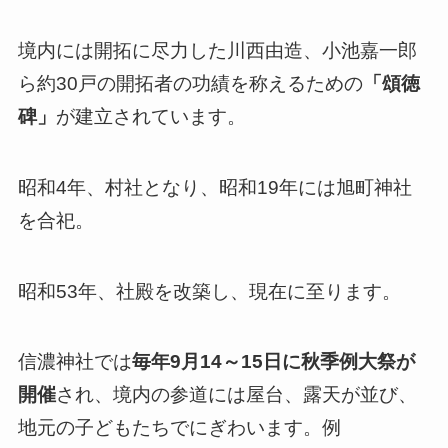
境内には開拓に尽力した川西由造、小池嘉一郎
ら約30戸の開拓者の功績を称えるための
「頌徳
碑」
が建立されています。
昭和4年、村社となり、昭和19年には旭町神社
を合祀。
昭和53年、社殿を改築し、現在に至ります。
信濃神社では
毎年9月14～15日に秋季例大祭が
開催
され、境内の参道には屋台、露天が並び、
地元の子どもたちでにぎわいます。例