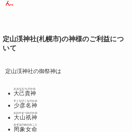
ん。
定山渓神社(札幌市)の神様のご利益につ
いて
定山渓神社の御祭神は
おおなむちのかみ
大己貴神
すくなびこなのかみ
少彦名神
おおやまづみのかみ
大山祇神
みずはのめのみこと
罔象女命