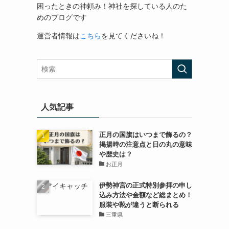
困ったときの神頼み！神社を探している人のた
めのブログです
運営者情報は
こちら
を見てくださいね！
人気記事
正月の国旗はいつまで飾るの？
掲揚時の注意点と日の丸の意味
や歴史は？
お正月
伊勢神宮の正式特別参拝の申し
込み方法や金額など総まとめ！
服装や靴が違うと断られる
三重県