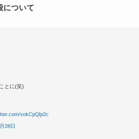
段について
とに(笑)
itter.com/vokCpQlp2c
5月28日