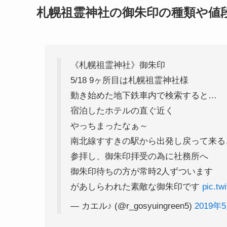
札幌祖霊神社の御朱印の種類や値
《札幌祖霊神社》御朱印
5/18 9ヶ所目は札幌祖霊神社様
動き始めた地下鉄車内で検索すると…
宿泊したホテルの直ぐ近く
やっちまったなぁ～
南北線すすきの駅から出発し戻って来るこ
参拝し、御朱印拝受の為に社務所へ
御朱印待ちの方が常時2人ずついます
があしらわれた素敵な御朱印です
pic.tw
— カエル♪ (@r_gosyuingreen5)
2019年