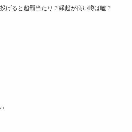
投げると超罰当たり？縁起が良い噂は嘘？
。
き）