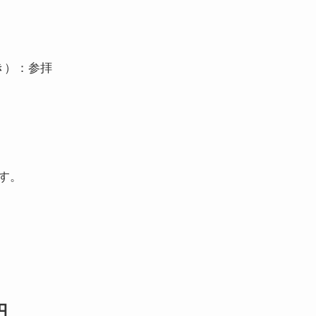
き）：参拝
す。
円