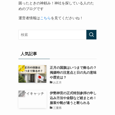
困ったときの神頼み！神社を探している人のた
めのブログです
運営者情報は
こちら
を見てくださいね！
人気記事
正月の国旗はいつまで飾るの？
掲揚時の注意点と日の丸の意味
や歴史は？
お正月
伊勢神宮の正式特別参拝の申し
込み方法や金額など総まとめ！
服装や靴が違うと断られる
三重県