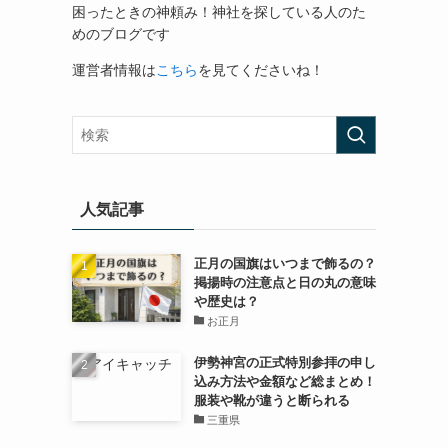
困ったときの神頼み！神社を探している人のた
めのブログです
運営者情報は
こちら
を見てくださいね！
人気記事
正月の国旗はいつまで飾るの？
掲揚時の注意点と日の丸の意味
や歴史は？
お正月
伊勢神宮の正式特別参拝の申し
込み方法や金額など総まとめ！
服装や靴が違うと断られる
三重県