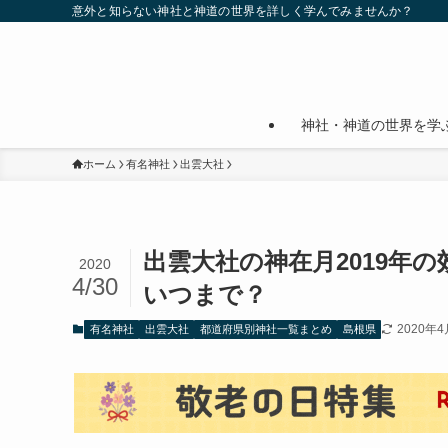
意外と知らない神社と神道の世界を詳しく学んでみませんか？
神社・神道の世界を学
ホーム
有名神社
出雲大社
出雲大社の神在月2019年
2020
4/30
いつまで？
2020年4
有名神社
出雲大社
都道府県別神社一覧まとめ
島根県