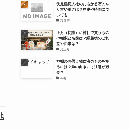
伏見稲荷大社のおもかる石のや
り方や重さは？歴史や時間につ
いても
京都府
正月（初詣）に神社で買うもの
の種類と名前は？縁起物のご利
益や由来は？
お正月
神棚のお供え物に海のものを祀
るには？魚の向きには注意が必
要？
神棚
地