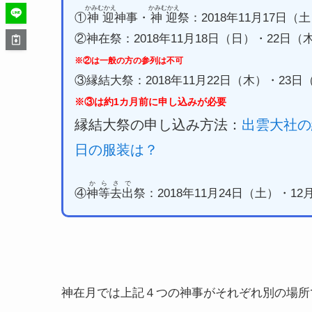
かみむかえ
かみむかえ
①
神迎
神事・
神迎
祭：2018年11月17日（
②神在祭：2018年11月18日（日）・22日
※②は一般の方の参列は不可
③縁結大祭：2018年11月22日（木）・23
※③は約1カ月前に申し込みが必要
縁結大祭の申し込み方法：
出雲大社の
日の服装は？
からさで
④
神等去出
祭：2018年11月24日（土）・1
神在月では上記４つの神事がそれぞれ別の場所