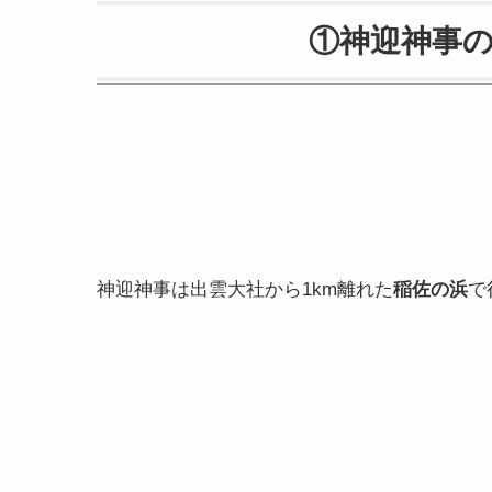
①神迎神事
神迎神事は出雲大社から1km離れた
稲佐の浜
で