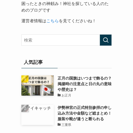
困ったときの神頼み！神社を探している人のた
めのブログです
運営者情報は
こちら
を見てくださいね！
人気記事
正月の国旗はいつまで飾るの？
掲揚時の注意点と日の丸の意味
や歴史は？
お正月
伊勢神宮の正式特別参拝の申し
込み方法や金額など総まとめ！
服装や靴が違うと断られる
三重県