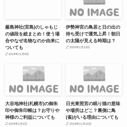
厳島神社(宮島)のしゃもじ
伊勢神宮の鳥居と日の出の
の値段を総まとめ！使う場
待ち受けで運気上昇！朝日
合やなぜ名物なのか由来に
の太陽が見える時期は？
ついても
2020年1月13日
2019年11月9日
大谷地神社(札幌市)の御朱
日光東照宮の眠り猫の意味
印や御朱印帳は？お守りや
や場所はどこ？裏側に鳥
神様のご利益についても
(雀)がいる理由についても
2026年1月2日
2019年11月10日