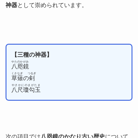
神器
として崇められています。
【三種の神器】
やたのかがみ
八咫鏡
くさなぎ
つるぎ
草薙
の
剣
やさかにのまがたま
八尺瓊勾玉
次の項目では
八咫鏡のかなり古い歴史
について