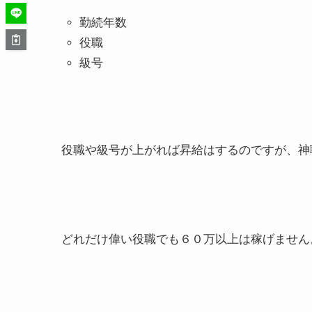
勤続年数
役職
級号
役職や級号が上がれば昇給はするのですが、神
どれだけ偉い役職でも６０万以上は稼げません