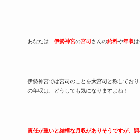
あなたは「
伊勢神宮
の
宮司
さんの
給料
や
年収
は
伊勢神宮では宮司のことを
大宮司
と称しており
の年収は、どうしても気になりますよね！
責任が重いと結構な月収がありそうですが、調