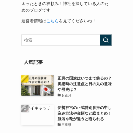
困ったときの神頼み！神社を探している人のた
めのブログです
運営者情報は
こちら
を見てくださいね！
人気記事
正月の国旗はいつまで飾るの？
掲揚時の注意点と日の丸の意味
や歴史は？
お正月
伊勢神宮の正式特別参拝の申し
込み方法や金額など総まとめ！
服装や靴が違うと断られる
三重県