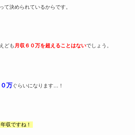
って決められているからです。
えども
月収６０万を超えることはない
でしょう。
２０万
ぐらいになります…！
な年収ですね！