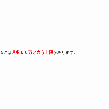
職には
月収６０万
と言う上限
があります。
。