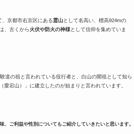
て、京都市右京区にある
霊山
として名高い、標高924mの
は、古くから
火伏や防火の神様
として信仰を集めていま
、修験道の祖と言われている役行者と、白山の開祖として知ら
（
愛宕山）」に建立したのが始まりと言われています。
味、ご利益や性別についてもご紹介していきたいと思います。