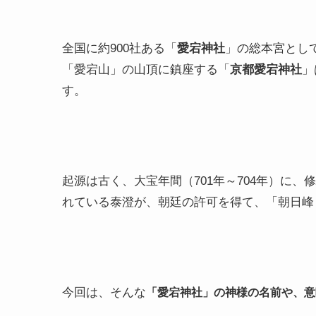
全国に約900社ある「
愛宕神社
」の総本宮とし
「愛宕山」の山頂に鎮座する「
京都愛宕神社
」
す。
起源は古く、大宝年間（701年～704年）に
れている泰澄が、朝廷の許可を得て、「朝日峰
今回は、そんな
「
愛宕神社」の神様の名前や、意