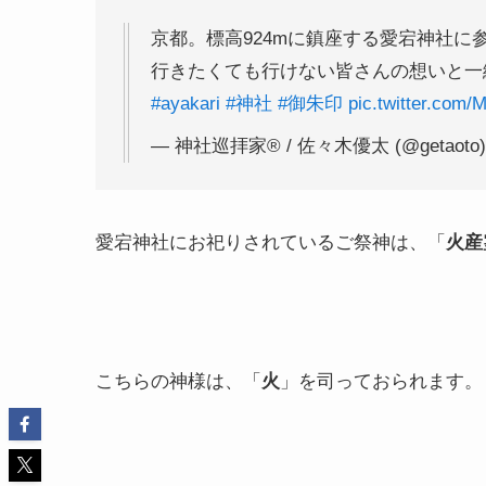
京都。標高924mに鎮座する愛宕神社に
行きたくても行けない皆さんの想いと一緒
#ayakari
#神社
#御朱印
pic.twitter.co
— 神社巡拝家®️ / 佐々木優太 (@getaoto
愛宕神社にお祀りされているご祭神は、「
火産
こちらの神様は、「
火
」を司っておられます。