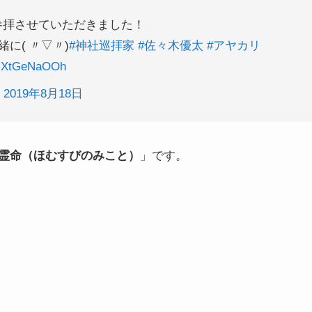
参拝させていただきました！
に( 〃▽〃)
#神社巡拝家
#佐々木優太
#アヤカリ
m/MXtGeNaOOh
)
2019年8月18日
霊命（ほむすびのみこと）
」です。