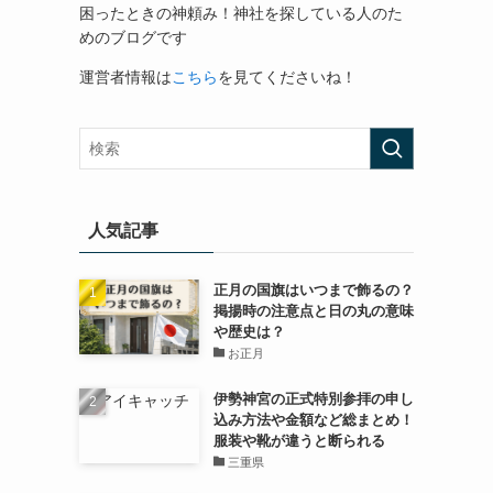
困ったときの神頼み！神社を探している人のた
めのブログです
運営者情報は
こちら
を見てくださいね！
人気記事
正月の国旗はいつまで飾るの？
掲揚時の注意点と日の丸の意味
や歴史は？
お正月
伊勢神宮の正式特別参拝の申し
込み方法や金額など総まとめ！
服装や靴が違うと断られる
三重県