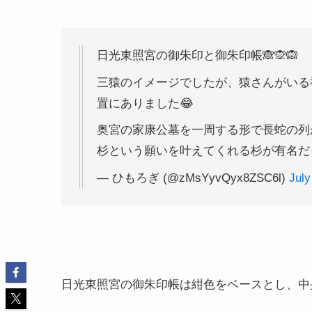
日光東照宮の御朱印と御朱印帳🙈🙊🙉
三猿のイメージでしたが、猿さんがいる
置にありました😂
奥宮の家康公墓を一周する形で長蛇の列
杉という願いを叶えてくれる杉が有名
— ひもろぎ (@zMsYyvQyx8ZSC6l)
July
日光東照宮の御朱印帳は紺色をベースとし、中