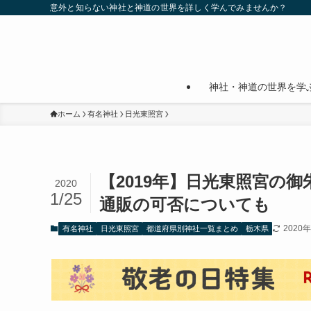
意外と知らない神社と神道の世界を詳しく学んでみませんか？
神社・神道の世界を学
ホーム
有名神社
日光東照宮
【2019年】日光東照宮の
2020
1/25
通販の可否についても
2020
有名神社
日光東照宮
都道府県別神社一覧まとめ
栃木県