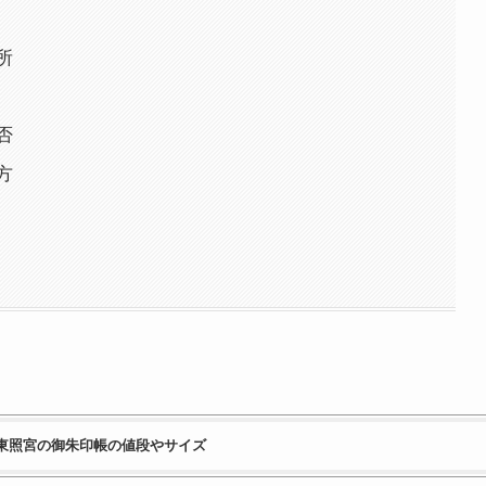
所
否
方
光東照宮の御朱印帳の値段やサイズ