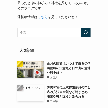
困ったときの神頼み！神社を探している人のた
めのブログです
運営者情報は
こちら
を見てくださいね！
人気記事
正月の国旗はいつまで飾るの？
掲揚時の注意点と日の丸の意味
や歴史は？
お正月
伊勢神宮の正式特別参拝の申し
込み方法や金額など総まとめ！
服装や靴が違うと断られる
三重県