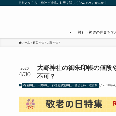
意外と知らない神社と神道の世界を詳しく学んでみませんか？
神社・神道の世界を学
ホーム
有名神社
大野神社
大野神社の御朱印帳の値段
2020
4/30
不可？
2020年4
有名神社
大野神社
都道府県別神社一覧まとめ
滋賀県