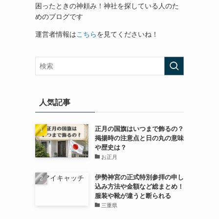
困ったときの神頼み！神社を探している人のた
めのブログです
運営者情報は
こちら
を見てくださいね！
人気記事
正月の国旗はいつまで飾るの？
掲揚時の注意点と日の丸の意味
や歴史は？
お正月
伊勢神宮の正式特別参拝の申し
込み方法や金額など総まとめ！
服装や靴が違うと断られる
三重県