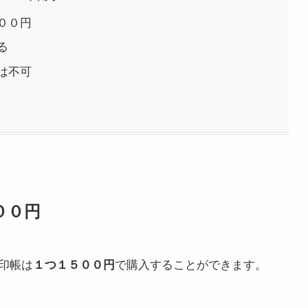
００円
る
は不可
００円
印帳は
１つ１５００円
で購入することができます。