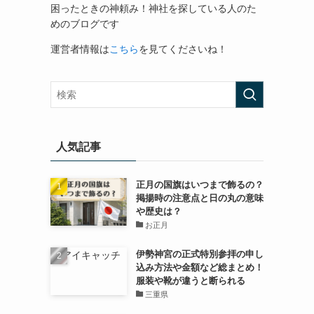
困ったときの神頼み！神社を探している人のた
めのブログです
運営者情報は
こちら
を見てくださいね！
人気記事
正月の国旗はいつまで飾るの？
掲揚時の注意点と日の丸の意味
や歴史は？
お正月
伊勢神宮の正式特別参拝の申し
込み方法や金額など総まとめ！
服装や靴が違うと断られる
三重県