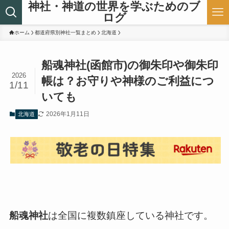
神社・神道の世界を学ぶためのブ
ログ
ホーム
都道府県別神社一覧まとめ
北海道
船魂神社(函館市)の御朱印や御朱印
2026
帳は？お守りや神様のご利益につ
1/11
いても
2026年1月11日
北海道
船魂神社
は全国に複数鎮座している神社です。