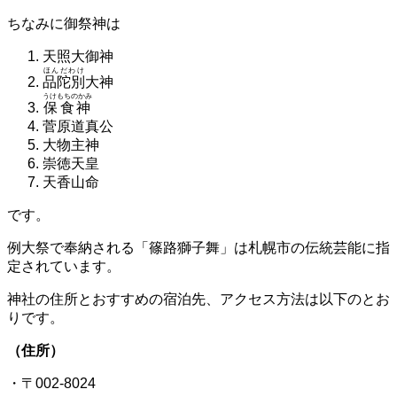
ちなみに御祭神は
天照大御神
ほんだわけ
品陀別
大神
うけもちのかみ
保食神
菅原道真公
大物主神
崇徳天皇
天香山命
です。
例大祭で奉納される「篠路獅子舞」は札幌市の伝統芸能に指
定されています。
神社の住所とおすすめの宿泊先、アクセス方法は以下のとお
りです。
（住所）
・〒002-8024