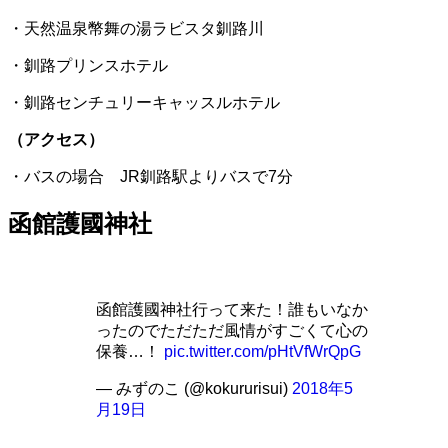
・天然温泉幣舞の湯ラビスタ釧路川
・釧路プリンスホテル
・釧路センチュリーキャッスルホテル
（アクセス）
・バスの場合 JR釧路駅よりバスで7分
函館護國神社
函館護國神社行って来た！誰もいなか
ったのでただただ風情がすごくて心の
保養…！
pic.twitter.com/pHtVfWrQpG
— みずのこ (@kokururisui)
2018年5
月19日