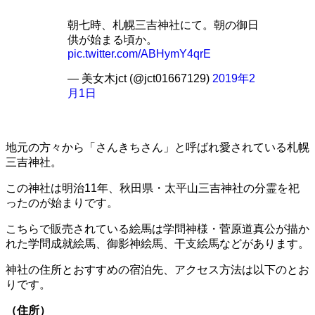
朝七時、札幌三吉神社にて。朝の御日
供が始まる頃か。
pic.twitter.com/ABHymY4qrE
— 美女木jct (@jct01667129)
2019年2
月1日
地元の方々から「さんきちさん」と呼ばれ愛されている札幌
三吉神社。
この神社は明治11年、秋田県・太平山三吉神社の分霊を祀
ったのが始まりです。
こちらで販売されている絵馬は学問神様・菅原道真公が描か
れた学問成就絵馬、御影神絵馬、干支絵馬などがあります。
神社の住所とおすすめの宿泊先、アクセス方法は以下のとお
りです。
（住所）