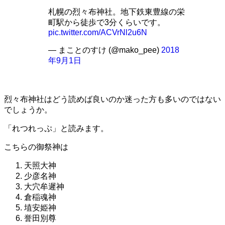
札幌の烈々布神社。地下鉄東豊線の栄
町駅から徒歩で3分くらいです。
pic.twitter.com/ACVrNl2u6N
— まことのすけ (@mako_pee)
2018
年9月1日
烈々布神社はどう読めば良いのか迷った方も多いのではない
でしょうか。
「れつれっぷ」と読みます。
こちらの御祭神は
天照大神
少彦名神
大穴牟遲神
倉稲魂神
埴安姫神
誉田別尊