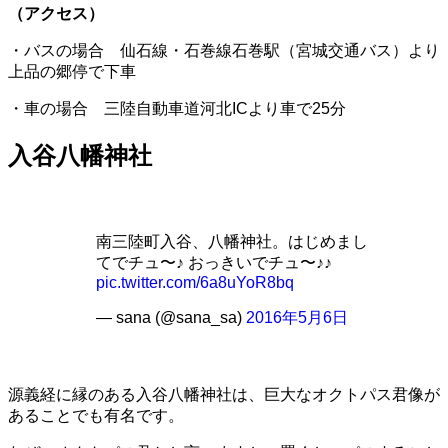
（アクセス）
・バスの場合 仙石線・石巻線石巻駅（宮城交通バス）より
上品の郷停で下車
・車の場合 三陸自動車道河北ICより車で25分
入谷八幡神社
南三陸町入谷、八幡神社。はじめまし
てでチュ〜♪ おっきいでチュ〜♪♪
pic.twitter.com/6a8uYoR8bq
— sana (@sana_sa)
2016年5月6日
源義経に縁のある入谷八幡神社は、巨大なオクトパス君像が
あることでも有名です。