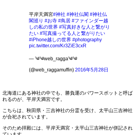
平岸天満宮
#神社
#神社仏閣
#神社仏
閣巡り
#お寺
#鳥居
#ファインダー越
しの私の世界
#写真好きな人と繋がり
たい
#写真撮ってる人と繋がりたい
#iPhone越しの世界
#photography
pic.twitter.com/Kr3ZiE3cxR
— ༄༄web_ragga༄༄
(@web_raggamuffin)
2016年5月28日
北海道にある神社の中でも、勝負運のパワースポットと呼ば
れるのが、平岸天満宮です。
こちらは、秋田県・三吉神社の分霊を受け、太平山三吉神社
が合祀されています。
そのため拝殿には、平岸天満宮・太平山三吉神社が併記され
ています。