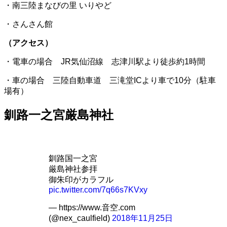
・南三陸まなびの里 いりやど
・さんさん館
（アクセス）
・電車の場合 JR気仙沼線 志津川駅より徒歩約1時間
・車の場合 三陸自動車道 三滝堂ICより車で10分（駐車
場有）
釧路一之宮厳島神社
釧路国一之宮
厳島神社参拝
御朱印がカラフル
pic.twitter.com/7q66s7KVxy
— https://www.音空.com
(@nex_caulfield)
2018年11月25日