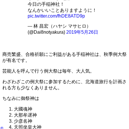
今日の手稲神社！
なんかいいことありますように！
pic.twitter.com/fhDE8ATD9p
— 林 昌宏（ハヤシ マサヒロ）
(@Dai8notyakura)
2019年5月26日
商売繁盛、合格祈願にご利益がある手稲神社は、秋季例大祭
が有名です。
芸能人を呼んで行う例大祭は毎年、大人気。
わざわざこの例大祭に参加するために、北海道旅行を計画さ
れる方も少なくありません。
ちなみに御祭神は
大國魂神
大那牟遅神
少彦名神
天照坐皇大神