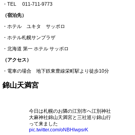
・TEL 011-711-9773
（宿泊先）
・ホテル ユキタ サッポロ
・ホテル札幌サンプラザ
・北海道 第一 ホテル サッポロ
（アクセス）
・電車の場合 地下鉄東豊線栄町駅より徒歩10分
錦山天満宮
今日は札幌のお隣の江別市へ江別神社
大麻神社錦山天満宮と三社巡り錦山行
って来ました
pic.twitter.com/oNBHlwpsrK