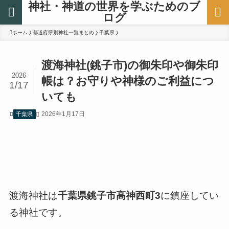
神社・神道の世界を学ぶためのブ
ログ
ホーム
都道府県別神社一覧まとめ
千葉県
渡海神社(銚子市)の御朱印や御朱印
2026
帳は？お守りや神様のご利益につ
1/17
いても
2026年1月17日
千葉県
渡海神社は
千葉県銚子市高神西町3
に鎮座してい
る神社です。