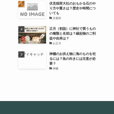
伏見稲荷大社のおもかる石のや
り方や重さは？歴史や時間につ
いても
京都府
正月（初詣）に神社で買うもの
の種類と名前は？縁起物のご利
益や由来は？
お正月
神棚のお供え物に海のものを祀
るには？魚の向きには注意が必
要？
神棚