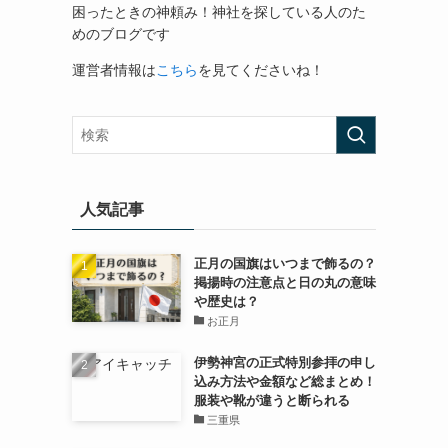
困ったときの神頼み！神社を探している人のた
めのブログです
運営者情報は
こちら
を見てくださいね！
人気記事
正月の国旗はいつまで飾るの？
掲揚時の注意点と日の丸の意味
や歴史は？
お正月
伊勢神宮の正式特別参拝の申し
込み方法や金額など総まとめ！
服装や靴が違うと断られる
三重県